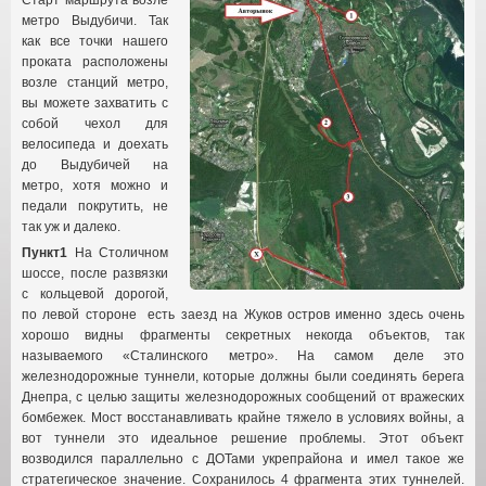
Старт маршрута возле
метро Выдубичи
.
Так
как все точки нашего
проката расположены
возле станций метро
,
вы можете захватить с
собой чехол для
велосипеда и доехать
до Выдубичей на
метро
,
хотя можно и
педали покрутить
,
не
так уж и далеко
.
Пункт1
На Столичном
шоссе
,
после развязки
с кольцевой дорогой
,
по левой стороне есть заезд на Жуков остров именно здесь очень
хорошо видны фрагменты секретных некогда объектов
,
так
называемого «Сталинского метро»
.
На самом деле это
железнодорожные туннели
,
которые должны были соединять берега
Днепра
,
с целью защиты железнодорожных сообщений от вражеских
бомбежек
.
Мост восстанавливать крайне тяжело в условиях войны
,
а
вот туннели это идеальное решение проблемы
.
Этот объект
возводился параллельно с ДОТами укрепрайона и имел такое же
стратегическое значение
.
Сохранилось
4
фрагмента этих туннелей
.