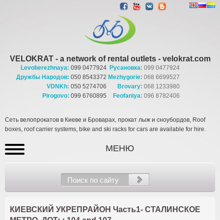
VELOKRAT - a network of rental outlets - velokrat.com
Levoberezhnaya:
099 0477924
Русановка:
099 0477924
Дружбы Народов:
050 8543372
Mezhygorie:
068 6699527
VDNKh:
050 5274706
Brovary:
068 1233980
Pirogovo:
099 6760895
Feofaniya:
096 8782406
Сеть велопрокатов в Киеве и Броварах, прокат лыж и сноубордов, Roof
boxes, roof carrier systems, bike and ski racks for cars are available for hire.
МЕНЮ
КИЕВСКИЙ УКРЕПРАЙОН Часть1
-
СТАЛИНСКОЕ