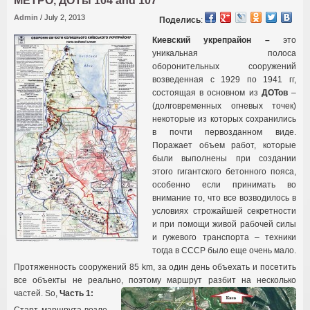
МЕТРО
,
ДОТы
104 and 107
Admin
/
July 2, 2013
Поделись
:
Киевский укрепрайон –
это
уникальная полоса
оборонительных сооружений
возведенная с
1929 по 1941 гг,
состоящая в основном из
ДОТов
–
(долговременных огневых точек)
некоторые из которых сохранились
в почти первозданном виде.
Поражает объем работ, которые
были выполнены при создании
этого гигантского бетонного пояса,
особенно если принимать во
внимание то
,
что все возводилось в
условиях строжайшей секретности
и при помощи живой рабочей силы
и гужевого транспорта – техники
тогда в СССР было еще очень мало
.
Протяженность сооружений
85 km,
за один день объехать и посетить
все объекты не реально
,
поэтому маршрут разбит на несколько
частей
. So,
Часть
1: