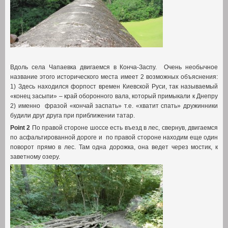
Вдоль села Чапаевка двигаемся в Конча-Заспу. Очень необычное
название этого исторического места имеет
2
возможных объяснения
:
1)
Здесь находился форпост времен Киевской Руси
,
так называемый
«конец засыпи»
–
край оборонного вала
,
который примыкали к Днепру
2)
именно фразой «кончай заспать» т.е
.
«хватит спать» дружинники
будили друг друга при приближении татар
.
Point 2
По правой стороне шоссе есть въезд в лес
,
свернув
,
двигаемся
по асфальтированной дороге и по правой стороне находим еще один
поворот прямо в лес
.
Там одна дорожка
,
она ведет через мостик
,
к
заветному озеру
.