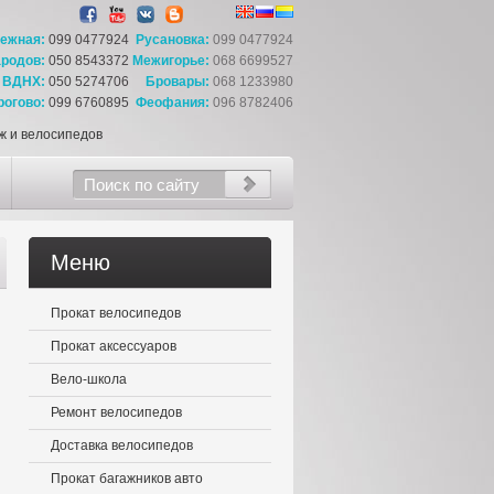
ежная:
099 0477924
Русановка:
099 0477924
родов:
050 8543372
Межигорье:
068 6699527
ВДНХ:
050 5274706
Бровары:
068 1233980
рогово:
099 6760895
Феофания:
096 8782406
ыж и велосипедов
Меню
Прокат велосипедов
Прокат аксессуаров
Вело-школа
Ремонт велосипедов
Доставка велосипедов
Прокат багажников авто