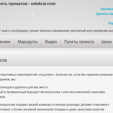
еть прокатов - velokrat.com
Левобер
Дружбы На
Пи
т лыж и сноубордов, прокат боксов и багажников, креплений для перевозки л
жники
Маршруты
Видео
Пункты проката
Цены
вов
поративных мероприятий «под ключ». Конечно же, если Вы приняли решение
дников, мы:
ипедов в удобное для вас место.
й и проверенный маршрут велопрогулки с учетом пожеланий заказчика.
ров.
лопрогулка подарит вашей команде отличную разрядку, добавит плюсиков к
дтолкнет к более активной жизненной позиции и даже занятиям спортом.