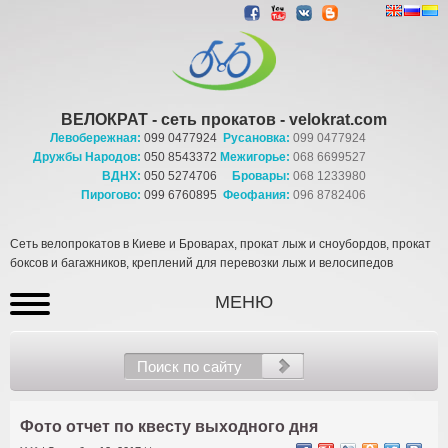
ВЕЛОКРАТ - сеть прокатов - velokrat.com
Левобережная:
099 0477924
Русановка:
099 0477924
Дружбы Народов:
050 8543372
Межигорье:
068 6699527
ВДНХ:
050 5274706
Бровары:
068 1233980
Пирогово:
099 6760895
Феофания:
096 8782406
Сеть велопрокатов в Киеве и Броварах, прокат лыж и сноубордов, прокат
боксов и багажников, креплений для перевозки лыж и велосипедов
МЕНЮ
Фото отчет по квесту выходного дня