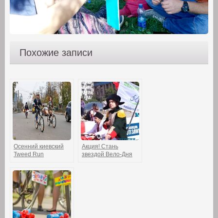
Похожие записи
Осенний киевский
Акция! Стань
Tweed Run
звездой Вело-Дня
состоялся! (фото-
на ТВ!
отчет)