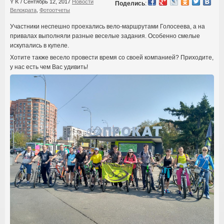
Y K
/
Сентябрь 12, 2017
Новости
Поделись
:
Велократа
,
Фотоотчеты
Участники неспешно проехались вело-маршрутами Голосеева, а на
привалах выполняли разные веселые задания. Особенно смелые
искупались в купеле.
Хотите также весело провести время со своей компанией? Приходите,
у нас есть чем Вас удивить!