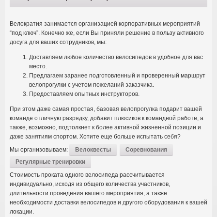
Велократия занимается организацией корпоративных мероприятий
“
под ключ
”. Конечно же,
если Вы приняли решение в пользу активного
досуга для ваших сотрудников
,
мы
:
Доставляем любое количество велосипедов в удобное для вас
место
.
Предлагаем заранее подготовленный и проверенный маршрут
велопрогулки с учетом пожеланий заказчика
.
Предоставляем опытных инструкторов
.
При этом даже самая простая
,
базовая велопрогулка подарит вашей
команде отличную разрядку
,
добавит плюсиков к командной работе
,
а
также
, возможно,
подтолкнет к более активной жизненной позиции и
даже занятиям спортом
.
Хотите еще больше испытать себя
?
Мы организовываем
:
Велоквесты
Соревнования
Регулярные тренировки
Стоимость проката одного велосипеда рассчитывается
индивидуально
,
исходя из общего количества участников
,
длительности проведения вашего мероприятия
,
а также
необходимости доставки велосипедов и другого оборудования к вашей
локации
.