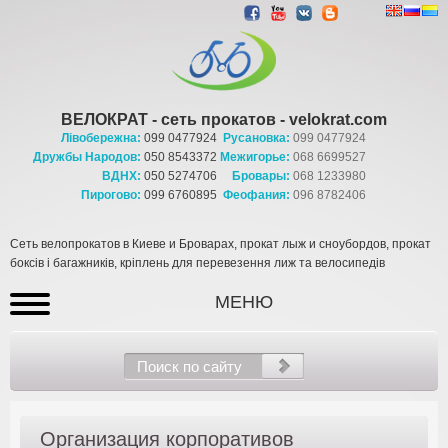
ВЕЛОКРАТ - сеть прокатов - velokrat.com
Лівобережна:
099 0477924
Русановка:
099 0477924
Дружбы Народов:
050 8543372
Межигорье:
068 6699527
ВДНХ:
050 5274706
Бровары:
068 1233980
Пирогово:
099 6760895
Феофания:
096 8782406
Сеть велопрокатов в Киеве и Броварах, прокат лыж и сноубордов, прокат
боксів і багажників, кріплень для перевезення лиж та велосипедів
МЕНЮ
Организация корпоративов