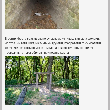
В центрі форту розташоване сучасне язичницьке капіще з ідолами
,
жертовним камінням
,
містичними кругами
,
квадратами та символами
.
Язичники вважють це місце – моделлю Всесвіту
,
вони періодично
проводять тут свої обряди і приносять жертви
.