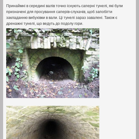
Принаймні в середині валів точно існують саперні тунелі
,
які були
призначені для просування саперів-слухачів
,
щоб запобігти
закладанню вибухівки в вали
.
Ці тунелі зараз завалені
.
Також є
дренажні тунелі
,
що ведуть до подолу гори
.