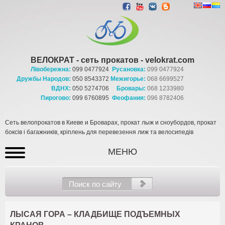
ВЕЛОКРАТ - сеть прокатов - velokrat.com
Лівобережна:
099 0477924
Русановка:
099 0477924
Дружбы Народов:
050 8543372
Межигорье:
068 6699527
ВДНХ:
050 5274706
Бровары:
068 1233980
Пирогово:
099 6760895
Феофания:
096 8782406
Сеть велопрокатов в Киеве и Броварах, прокат лыж и сноубордов, прокат
боксів і багажників, кріплень для перевезення лиж та велосипедів
МЕНЮ
ЛЫСАЯ ГОРА –
КЛАДБИЩЕ ПОДЪЕМНЫХ