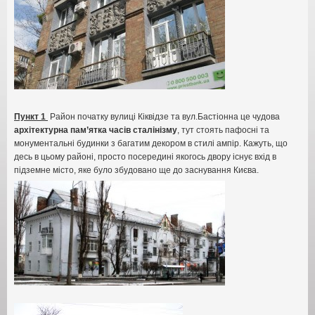
Пункт 1
Район початку вулиці Кіквідзе та вул.Бастіонна це чудова
архітектурна пам’ятка часів сталінізму
,
тут стоять пафосні та
монументальні будинки з багатим декором в стилі ампір
.
Кажуть
,
що
десь в цьому районі
,
просто посередині якогось двору існує вхід в
підземне місто
,
яке було збудовано ще до заснування Києва
.