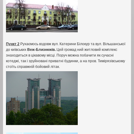
Пункт 2
Рухаємось вздовж вул
.
Катерини Білокур та вул
.
Вільшанської
до київських
Веж-Близнюків
.
Цей громад ний житловий комплекс
знаходиться в цікавому місці
.
Поруч можна побачити як сучасні
котеджі
,
так і зруйновані приватні будинки
,
а на пров
.
Тимірязівському
стоїть справжній бойовий літак
.