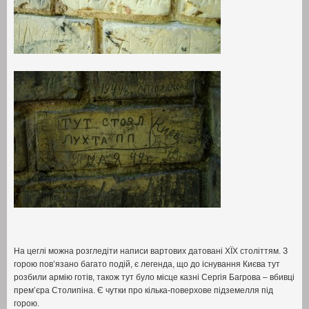
На цеглі можна розгледіти написи вартових датовані ХЇХ століттям
.
З
горою пов’язано багато подій
,
є легенда
,
що до існування Києва тут
розбили армію готів
,
також тут було місце казні Сергія Багрова – вбивці
прем’єра Столипіна
.
Є чутки про кілька-поверхове підземелля під
горою
.