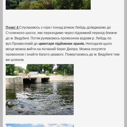
Пункт 4
Спускаємось з гори і понад річкою Либідь доїжджаємо до
Столичного шоссе
,
яке переходимо через підземний перехід ближче
до м
.
Видубичі
.
Потім рухмаємось промзоною вздовж р
.
Либідь по
вул.Промисловій до
цвинтаря підйомних кранів
.
Неподалік цього
місця можна вийти на пісчаний берег Дніпра
.
Можна погуляти
промзоною і знайти багато цікавого
.
Повертаємось до м
.
Видубичі тим
же шляхом
.