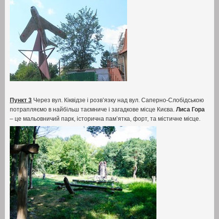
Пункт 3
Через вул
.
Кіквідзе і розв’язку над вул
.
Саперно-Слобідською
потрапляємо в найбільш таємниче і загадкове місце Києва
.
Лиса Гора
– це мальовничий парк
,
історична пам’ятка
,
форт
,
та містичне місце
.