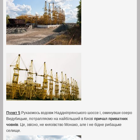
Пункт 5
Рухаємось вздовж Наддніпрянського шоссе і
,
оминувши озеро
Видубицьке
,
потрапляємо на найбільший в Києві
причал приватних
човнів
.
Це
, звісно,
не князівство Монако
,
але і не бідне рибацьке
селище
.