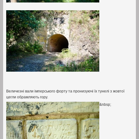
Величезні вали імперського форту та пронизуючі їх тунелі з жовтої
цегли обрамляють гору
.
&nbsp;