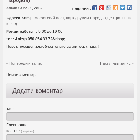
Народов)
Admin
/
June 26, 2016
Поделись
:
Адреса:
&nbsp;
Московский мост, парк Дружбы Народов, центральный
въезд
Режим работы:
с 9-00 до 19-00
тел: &nbsp;050 854 33 72&nbsp;
Перед посещением обязательно свяжитесь с нами!
« Попередній запис
Наступний запис »
Немає коментарів.
Додати коментар
Ім'я
*
Електронна
пошта
* (потрібно)