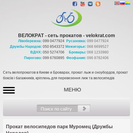
ВЕЛОКРАТ - сеть прокатов - velokrat.com
Лівобережна:
099 0477924
Русановка:
099 0477924
Дружбы Народов:
050 8543372
Межигорье:
068 6699527
ВДНХ:
050 5274706
Бровары:
068 1233980
Пирогово:
099 6760895
Феофания:
096 8782406
Сеть велопрокатов в Киеве и Броварах, прокат лыж и сноубордов, прокат
боксів і багажників, кріплень для перевезення лиж та велосипедів
МЕНЮ
Прокат велосипедов парк Муромец (Дружбы