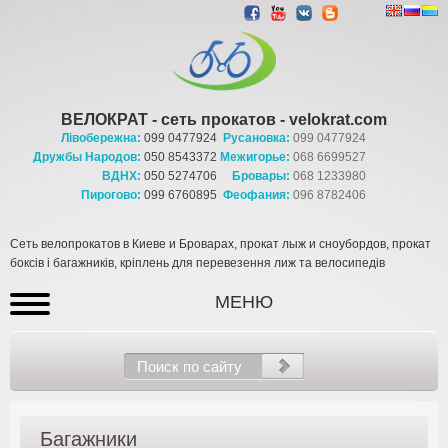
ВЕЛОКРАТ - сеть прокатов - velokrat.com
Лівобережна:
099 0477924
Русановка:
099 0477924
Дружбы Народов:
050 8543372
Межигорье:
068 6699527
ВДНХ:
050 5274706
Бровары:
068 1233980
Пирогово:
099 6760895
Феофания:
096 8782406
Сеть велопрокатов в Киеве и Броварах, прокат лыж и сноубордов, прокат
боксів і багажників, кріплень для перевезення лиж та велосипедів
МЕНЮ
Багажники