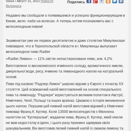
Slava
/
Август 31, 2012
Новости
Поделись
:
Велократа
Недавно мы сообщали о появившемся и успешно функционирующем в
Киеве, вело- пабе на колесах. А теперь хотим познакомить вас с
велосипедным пивом!
Знаменитая уже не первое десятилетие и даже столетие Микулинская
пивоварня, что в Тернопольской области в г. Микулинцы выпускает
велосипедное пиво Radler
«Radler Лимон» — 11% світле непастеризоване пиво, алк. 4,2%
Виготовлене із високоякісного ячмінного солоду, ароматичного хмелю,
джерельної води, рису, ячменю та лимонадного напою на натуральній
основі.
Пиво під назвою “Радлер-Лимон” широко відоме у Європі з початку ХХ
століття. Цей освіжаючий напій виготовлений на основі спеціального
пива та лимонаду. “Радлери” користуються великим попитом в Австрії,
Німеччині, Чехії, Польщі та інших країнах. Цікавою є історія виникнення
цього напою. Першим цей пивний напій виготовив відомий у Німеччині
пивовар Франц К. Куглер. Коли 13000 велосипедистів з Мюнхена
налетіли на “Куглеральм”, жадаючи пива, Франц К. Куглер, який ніколи
не мав недостатку в ідеях, і цього разу приємно здивував своїх
шанувальників. Він виготовив легкий пивний напій із смаком лимону та