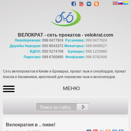
ВЕЛОКРАТ - сеть прокатов - velokrat.com
Левобережная:
099 0477924
Русановка:
099 0477924
Дружбы Народов:
050 8543372
Межигорье:
068 6699527
ВДНХ:
050 5274706
Бровары:
068 1233980
Пирогово:
099 6760895
Феофания:
096 8782406
Сеть велопрокатов в Киеве и Броварах, прокат лыж и сноубордов, прокат
боксов и багажников, креплений для перевозки лыж и велосипедов
МЕНЮ
Велократия в .. пиве!