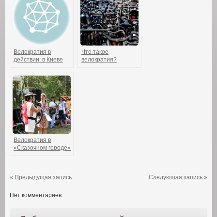
Велократия в
Что такое
действии: в Киеве
велократия?
появился первый
вело-паб!
Велократия в
«Сказочном городе»
« Предыдущая запись
Следующая запись »
Нет комментариев.