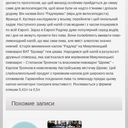
урочисто проголосив, що цей винахід особливо прийдеться до смаку
саме для велосипедистів, щоб вони були не надто п’яними і доїхали
додому. Він назвав його “Радлермас” (міра для велосипедиста).
Франца К. Куглера наслідували у всьому, перейняли і цей геніальний
задум. Наступного ранку цей напій став модним і з часом поширився
по всій Європі. Зараз в Європі Радлер дуже популярний серед водіїв,
які і дня не можуть прожити без пива. Вони полюбляють вживати пиво-
лимонадний напій, що має смак пива, але вміст алкоголю значно
нижчий. Історія виникнення напою “Радлер” на Микулинецькій
пивоварні ВАТ “Бровар” теж цікава. Народився цей напій в результаті
дружньої співпраці, яка зав’язалася між керівником Микулинецької
пивоварні – Степаном Трояном та власником пивоварні “Шремс” –
Карлом Трояном в невеличкому Австрійському містечку Шремс. Цей
слабоалкогольний продукт є приємним напоєм для широкого кола
споживачів. Гармонійне поєднання пива та лимонаду придає цьому
напою неповторні тонізуючі властивості. Розливається у фірмові
пляшки 0,42л та 0,5л
Похожие записи