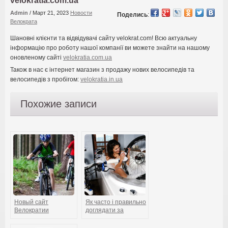
velokratia.com.ua
Admin
/
Март 21, 2023
Новости
Поделись
:
Велократа
Шановні клієнти та відвідувачі сайту velokrat.com! Всю актуальну
інформацію про роботу нашої компанії ви можете знайти на нашому
оновленому сайті
velokratia.com.ua
Також в нас є інтернет магазин з продажу нових велосипедів та
велосипедів з пробігом:
velokratia.in.ua
Похожие записи
Новый сайт
Як часто і правильно
Велократии
доглядати за
велосипедом