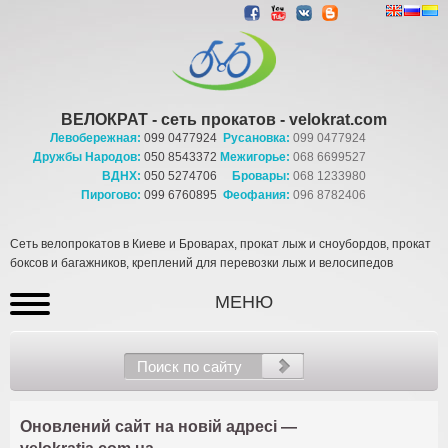
ВЕЛОКРАТ - сеть прокатов - velokrat.com
Левобережная:
099 0477924
Русановка:
099 0477924
Дружбы Народов:
050 8543372
Межигорье:
068 6699527
ВДНХ:
050 5274706
Бровары:
068 1233980
Пирогово:
099 6760895
Феофания:
096 8782406
Сеть велопрокатов в Киеве и Броварах, прокат лыж и сноубордов, прокат
боксов и багажников, креплений для перевозки лыж и велосипедов
МЕНЮ
Оновлений сайт на новій адресі —