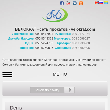
ВЕЛОКРАТ - сеть прокатов - velokrat.com
Левобережная:
099 0477924
Русановка:
099 0477924
Дружбы Народов:
050 8543372
Межигорье:
068 6699527
ВДНХ:
050 5274706
Бровары:
068 1233980
Пирогово:
099 6760895
Феофания:
096 8782406
Сеть велопрокатов в Киеве и Броварах, прокат лыж и сноубордов, прокат
боксов и багажников, креплений для перевозки лыж и велосипедов
МЕНЮ
Denis