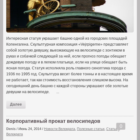
Интересная статуя украшает башню одной из городских площадей
Копенгагена. Скульптурная композиция «Vejrpigerne» представляет
собой золотую девушку, выезжающую на велосипеде с зонтиком в
руках и собачкой следующей за ней, если прогноз погоды обещает
дождевую погоду и в легком платьице, если на улице обещает быть
ясная погода. Статуя исполняла роль главного синоптика города с
1936 по 1995 год. Скульптура весит более тонны и в настоящее время
не работает, так как стоимость восстановления слишком высока. На
сегодняшний день башню с каждой стороны украшают обе золотые
девушки на велосипеде. ...
Далее
Корпоративный прокат велосипедов
0
Denis
/
Июнь 24, 2014
/
Новости Велократа
,
Полезные статьи
,
Статьи
Велократа